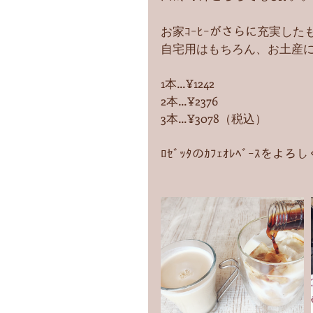
お家ｺｰﾋｰがさらに充実したも
自宅用はもちろん、お土産にもﾋ
1本…¥1242
2本…¥2376
3本…¥3078（税込）
ﾛｾﾞｯﾀのｶﾌｪｵﾚﾍﾞｰｽを