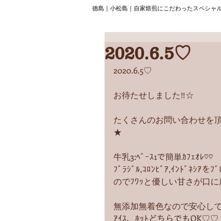
徳島｜小松島｜自家焙煎にこだわったスペシャ
2020.6.5♡
2020.6.5♡
お待たせしました‼︎☆
たくさんのお問い合わせを頂いて
★
牛乳3:ﾍﾞｰｽ1で簡単ｶﾌｪｵﾚ♡♡
ﾌﾞﾗｼﾞﾙ,ｺﾛﾝﾋﾞｱ,ｲﾝﾄﾞ
のでﾌﾜｯと優しい甘さが口に広が
無添加無着色なので安心して
ｱｲｽ、ﾎｯﾄどちらでもOK♡♡