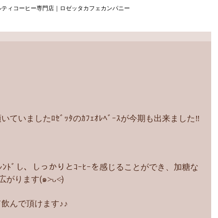
ルティコーヒー専門店｜ロゼッタカフェカンパニー
いましたﾛｾﾞｯﾀのｶﾌｪｵﾚﾍﾞｰｽが今期も出来ました‼︎
ﾈｼｱをﾌﾞﾚﾝﾄﾞし、しっかりとｺｰﾋｰを感じることができ、加糖な
ります(๑˃̵ᴗ˂̵)
飲んで頂けます♪♪