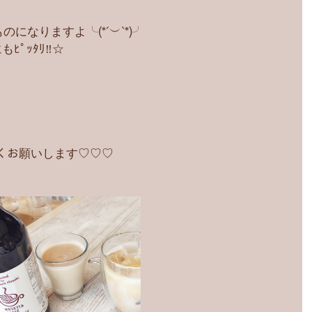
のになりますよ╰(*´︶`*)╯
ﾟｯﾀﾘ‼︎☆
よろしくお願いします♡♡♡