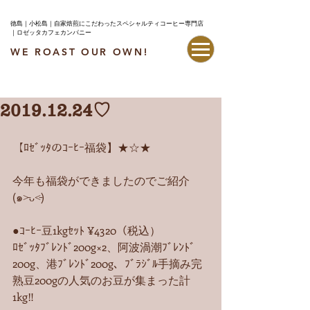
徳島｜小松島｜自家焙煎にこだわったスペシャルティコーヒー専門店
｜ロゼッタカフェカンパニー
WE ROAST OUR OWN!
最新情報はこちら
2019.12.24♡
【ﾛｾﾞｯﾀのｺｰﾋｰ福袋】★☆★
今年も福袋ができましたのでご紹介
(๑˃̵ᴗ˂̵)
●ｺｰﾋｰ豆1kgｾｯﾄ ¥4320（税込）
ﾛｾﾞｯﾀﾌﾞﾚﾝﾄﾞ200g×2、阿波渦潮ﾌﾞﾚﾝﾄﾞ
200g、港ﾌﾞﾚﾝﾄﾞ200g、ﾌﾞﾗｼﾞﾙ手摘み完
熟豆200gの人気のお豆が集まった計
1kg‼︎