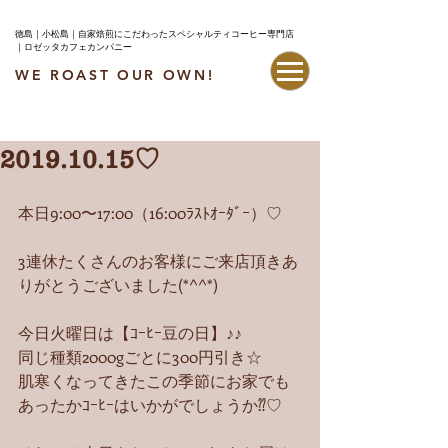
徳島｜小松島｜自家焙煎にこだわったスペシャルティコーヒー専門店
｜ロゼッタカフェカンパニー
WE ROAST OUR OWN!
最新情報はこちら
2019.10.15♡
本日9:00〜17:00（16:00ﾗｽﾄｵｰﾀﾞｰ）♡
3連休たくさんのお客様にご来店頂きあ
りがとうございました(*^^*)
今日火曜日は【ｺｰﾋｰ豆の日】♪♪
同じ種類2000gごとに300円引き☆
肌寒くなってきたこの季節にお家でも
あったかｺｰﾋｰはいかがでしょうか⁇♡