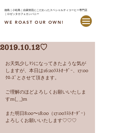
徳島｜小松島｜自家焙煎にこだわったスペシャルティコーヒー専門店
｜ロゼッタカフェカンパニー
WE ROAST OUR OWN!
最新情報はこちら
2019.10.12♡
お天気少しﾏｼになってきたような気が
しますが、本日は16:20ﾗｽﾄｵｰﾀﾞｰ、17:00
ｸﾛ-ｽﾞとさせて頂きます。
ご理解のほどよろしくお願いいたしま
すm(_ _)m
また明日8:00〜18:00（17:00ﾗｽﾄｵｰﾀﾞｰ）
よろしくお願いいたします♡♡♡ 