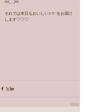
m(_ _)m
それでは本日もおいしいｺｰﾋｰをお届け
します♡♡♡ 