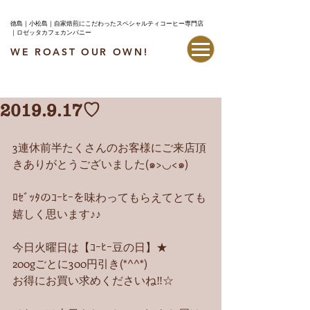
徳島｜小松島｜自家焙煎にこだわったスペシャルティコーヒー専門店
｜ロゼッタカフェカンパニー
WE ROAST OUR OWN!
最新情報はこちら
2019.9.17♡
3連休前半たくさんのお客様にご来店頂
きありがとうございました(๑>◡<๑)
ﾛｾﾞｯﾀのｺｰﾋｰを味わってもらえてとても
嬉しく思います♪♪
今日火曜日は【ｺｰﾋｰ豆の日】★
200gごとに300円引き(*^^*)
お得にお買い求めくださいね‼︎☆