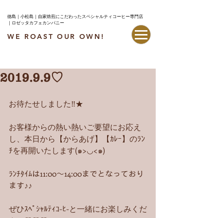
徳島｜小松島｜自家焙煎にこだわったスペシャルティコーヒー専門店
｜ロゼッタカフェカンパニー
WE ROAST OUR OWN!
最新情報はこちら
2019.9.9♡
お待たせしました‼︎★
お客様からの熱い熱いご要望にお応え
し、本日から【からあげ】【ｶﾚｰ】のﾗﾝ
ﾁを再開いたします(๑>◡<๑)
ﾗﾝﾁﾀｲﾑは11:00〜14:00までとなっており
ます♪♪
ぜひｽﾍﾟｼｬﾙﾃｨｺ-ﾋ-と一緒にお楽しみくだ