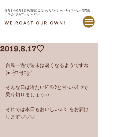
徳島｜小松島｜自家焙煎にこだわったスペシャルティコーヒー専門店
｜ロゼッタカフェカンパニー
WE ROAST OUR OWN!
最新情報はこちら
2019.8.17♡
台風一過で週末は暑くなるようですね
(● ˃̶͈̀ロ˂̶͈́)੭ꠥ⁾⁾
そんな日は冷たいﾄﾞﾘﾝｸと甘-いｽｲｰﾂで
乗り切りましょう♪♪
それでは本日もおいしいｺｰﾋｰをお届け
します♡♡♡ 