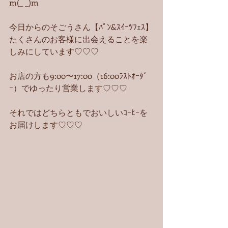
m(_ _)m
今日からのそごうさん【ﾊﾟﾝ&ｽｲｰﾂﾌｪｽ】
たくさんのお客様に出会えることを楽
しみにしています♡♡♡
お店の方も9:00〜17:00（16:00ﾗｽﾄｵｰﾀﾞ
ｰ）でゆったり営業します♡♡♡
それではどちらともでおいしいｺｰﾋｰを
お届けします♡♡♡ 