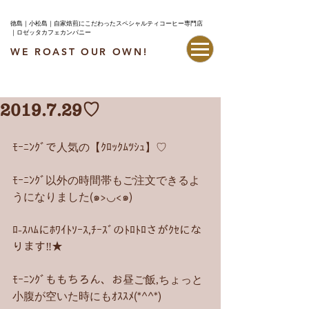
徳島｜小松島｜自家焙煎にこだわったスペシャルティコーヒー専門店
｜ロゼッタカフェカンパニー
WE ROAST OUR OWN!
最新情報はこちら
2019.7.29♡
ﾓｰﾆﾝｸﾞで人気の【ｸﾛｯｸﾑﾂｼｭ】♡
ﾓｰﾆﾝｸﾞ以外の時間帯もご注文できるよ
うになりました(๑>◡<๑)
ﾛ-ｽﾊﾑにﾎﾜｲﾄｿｰｽ,ﾁｰｽﾞのﾄﾛﾄﾛさがｸｾにな
ります‼︎★
ﾓｰﾆﾝｸﾞももちろん、お昼ご飯,ちょっと
小腹が空いた時にもｵｽｽﾒ(*^^*)