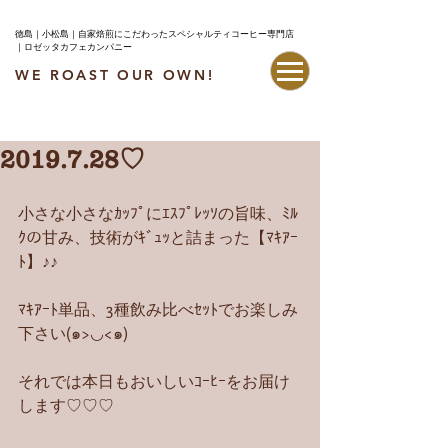
徳島｜小松島｜自家焙煎にこだわったスペシャルティコーヒー専門店
｜ロゼッタカフェカンパニー
WE ROAST OUR OWN!
最新情報はこちら
2019.7.28♡
小さな小さなｶｯﾌﾟにｴｽﾌﾟﾚｯｿの旨味、ﾐﾙ
ｸの甘み、技術がｷﾞｭｯと詰まった【ﾏｷｱｰ
ﾄ】♪♪
ﾏｷｱｰﾄ単品、3種飲み比べｾｯﾄでお楽しみ
下さい(๑>◡<๑)
それでは本日もおいしいｺｰﾋｰをお届け
します♡♡♡ 