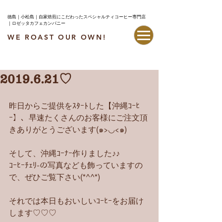
徳島｜小松島｜自家焙煎にこだわったスペシャルティコーヒー専門店
｜ロゼッタカフェカンパニー
WE ROAST OUR OWN!
最新情報はこちら
2019.6.21♡
昨日からご提供をｽﾀｰﾄした【沖縄ｺｰﾋ
ｰ】、早速たくさんのお客様にご注文頂
きありがとうございます(๑>◡<๑)
そして、沖縄ｺｰﾅｰ作りました♪♪
ｺｰﾋｰﾁｪﾘ-の写真なども飾っていますの
で、ぜひご覧下さい(*^^*)
それでは本日もおいしいｺｰﾋｰをお届け
します♡♡♡ 