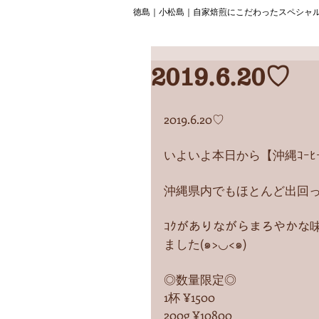
徳島｜小松島｜自家焙煎にこだわったスペシャ
2019.6.20♡
2019.6.20♡
いよいよ本日から【沖縄ｺｰﾋｰ】
沖縄県内でもほとんど出回って
ｺｸがありながらまろやかな味
ました(๑>◡<๑)
◎数量限定◎
1杯 ¥1500
200g ¥10800