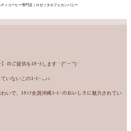
ルティコーヒー専門店｜ロゼッタカフェカンパニー
のご提供をｽﾀｰﾄします╰(*´︶`*)╯
いないこのｺｰﾋｰ…♪♪
わいで、ｽﾀｯﾌ全員沖縄ｺｰﾋｰのおいしさに魅力されてい