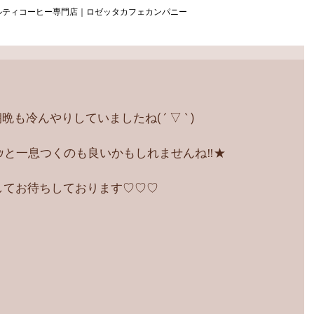
ルティコーヒー専門店｜ロゼッタカフェカンパニー
冷んやりしていましたね( ´ ▽ ` )
ﾎｯと一息つくのも良いかもしれませんね‼︎★
してお待ちしております♡♡♡ 