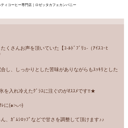
ルティコーヒー専門店｜ロゼッタカフェカンパニー
さんお声を頂いていた【ｺ-ﾙﾄﾞﾌﾞﾘｭ-（ｱｲｽｺｰﾋ
╯
ﾝﾀﾞを配合し、しっかりとした苦味がありながらもｽｯｷﾘとした
氷を入れ冷えたｸﾞﾗｽに注ぐのがｵｽｽﾒです‼︎★
๑˃̵ᴗ˂̵)
、ｶﾞﾑｼﾛｯﾌﾟなどで甘さを調整して頂けます♪♪