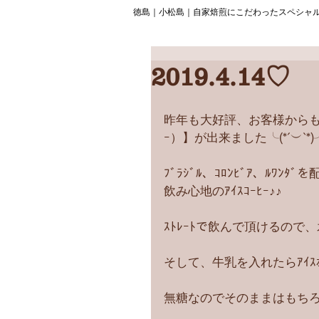
徳島｜小松島｜自家焙煎にこだわったスペシャ
2019.4.14♡
昨年も大好評、お客様からもたく
ｰ）】が出来ました╰(*´︶`*)
ﾌﾞﾗｼﾞﾙ、ｺﾛﾝﾋﾞｱ、ﾙﾜ
飲み心地のｱｲｽｺｰﾋｰ♪♪
ｽﾄﾚｰﾄで飲んで頂けるので、
そして、牛乳を入れたらｱｲｽｵﾚに(
無糖なのでそのままはもちろん