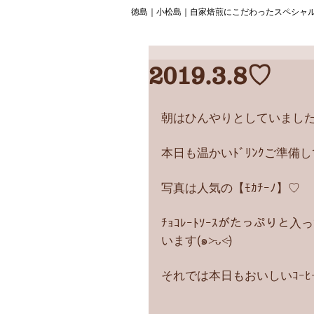
徳島｜小松島｜自家焙煎にこだわったスペシャ
2019.3.8♡
朝はひんやりとしていましたね(
本日も温かいﾄﾞﾘﾝｸご準備
写真は人気の【ﾓｶﾁｰﾉ】♡
ﾁｮｺﾚｰﾄｿｰｽがたっぷり
います(๑˃̵ᴗ˂̵)
それでは本日もおいしいｺｰﾋ