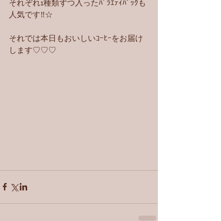
それぞれ1種類ずつ入ったﾊﾞﾗｴﾃｨﾊﾟｯｸも
人気です‼︎☆
それでは本日もおいしいｺｰﾋｰをお届け
します♡♡♡ 