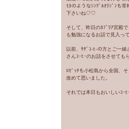
ﾓｶのようなｼﾝｸﾞﾙｵﾘｼﾞ
下さいね♡♡
そして、昨日のｶﾌﾞﾘｱ宮殿
も勉強になるお話で見入っ
以前、ｻｻﾞｺ-ﾋ-の方とご
さんｺｰﾋｰのお話をさせても
ﾛｾﾞｯﾀも小松島から全国
改めて思いました。
それでは本日もおいしいｺｰﾋ