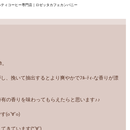
ルティコーヒー専門店｜ロゼッタカフェカンパニー
ｶ。
し、挽いて抽出するとより爽やかでﾌﾙ-ﾃｨ-な香りが漂
特有の香りを味わってもらえたらと思います♪♪
о´∀`о)
きています(*´∀`)