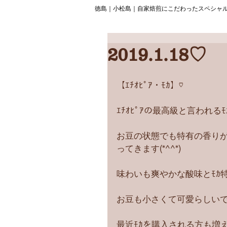
徳島｜小松島｜自家焙煎にこだわったスペシャ
2019.1.18♡
【ｴﾁｵﾋﾟｱ・ﾓｶ】♡
ｴﾁｵﾋﾟｱの最高級と言われるﾓ
お豆の状態でも特有の香りが
ってきます(*^^*)
味わいも爽やかな酸味とﾓｶ
お豆も小さくて可愛らしいです(
最近ﾓｶを購入される方も増えて