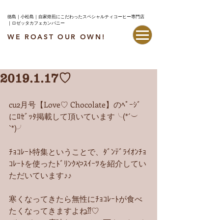
徳島｜小松島｜自家焙煎にこだわったスペシャルティコーヒー専門店
｜ロゼッタカフェカンパニー
WE ROAST OUR OWN!
最新情報はこちら
2019.1.17♡
cu2月号【Love♡ Chocolate】のﾍﾟｰｼﾞ
にﾛｾﾞｯﾀ掲載して頂いています╰(*´︶
`*)╯
ﾁｮｺﾚｰﾄ特集ということで、ﾀﾞﾝﾃﾞﾗｲｵﾝﾁｮ
ｺﾚｰﾄを使ったﾄﾞﾘﾝｸやｽｲｰﾂを紹介してい
ただいています♪♪
寒くなってきたら無性にﾁｮｺﾚｰﾄが食べ
たくなってきますよね⁇♡