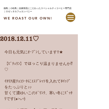
徳島｜小松島｜自家焙煎にこだわったスペシャルティコーヒー専門店
｜ロゼッタカフェカンパニー
WE ROAST OUR OWN!
最新情報はこちら
2018.12.11♡
今日も元気にｵｰﾌﾟﾝしています‼︎★
【ﾋﾞﾁｪﾘﾝ】でほっこり温まりませんか⁇
♡
ｲﾀﾘｱ産ﾁｮｺﾗｰﾀにｴｽﾌﾟﾚｯｿを入れてﾎｲｯﾌﾟ
をたっぷりと♪♪
甘くて濃ゆいこのﾄﾞﾘﾝｸ、寒い冬にﾋﾟｯﾀ
ﾘです(๑˃̵ᴗ˂̵)