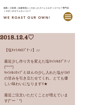
徳島｜小松島｜自家焙煎にこだわったスペシャルティコーヒー専門店
｜ロゼッタカフェカンパニー
WE ROAST OUR OWN!
最新情報はこちら
2018.12.4♡
【塩ｷｬﾗﾒﾙｶﾌﾟﾁｰﾉ】♪♪
最近少し作り方を変えた塩ｷｬﾗﾒﾙｶﾌﾟﾁｰﾉ
(*^^*)
ｷｬﾗﾒﾙｼﾛｯﾌﾟとほんの少し入れた塩がﾐﾙｸ
の甘みを引き立たせてくれ、とても優
しい味わいになります‼︎★
最近ご注文いただくことが増えていま
す(*´ー｀*)