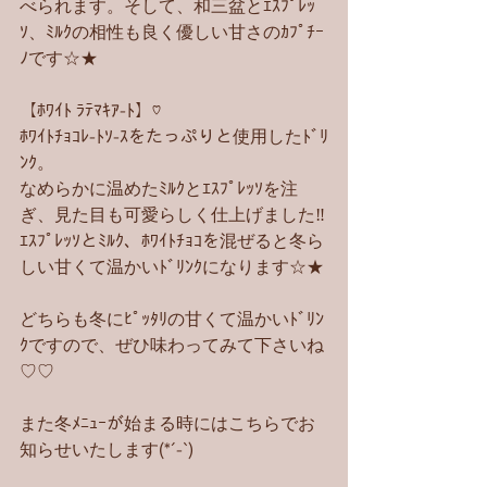
べられます。そして、和三盆とｴｽﾌﾟﾚｯ
ｿ、ﾐﾙｸの相性も良く優しい甘さのｶﾌﾟﾁｰ
ﾉです☆★
【ﾎﾜｲﾄ ﾗﾃﾏｷｱ-ﾄ】♡
ﾎﾜｲﾄﾁｮｺﾚ-ﾄｿ-ｽをたっぷりと使用したﾄﾞﾘ
ﾝｸ。
なめらかに温めたﾐﾙｸとｴｽﾌﾟﾚｯｿを注
ぎ、見た目も可愛らしく仕上げました‼︎
ｴｽﾌﾟﾚｯｿとﾐﾙｸ、ﾎﾜｲﾄﾁｮｺを混ぜると冬ら
しい甘くて温かいﾄﾞﾘﾝｸになります☆★
どちらも冬にﾋﾟｯﾀﾘの甘くて温かいﾄﾞﾘﾝ
ｸですので、ぜひ味わってみて下さいね
♡♡
また冬ﾒﾆｭｰが始まる時にはこちらでお
知らせいたします(*´-`)