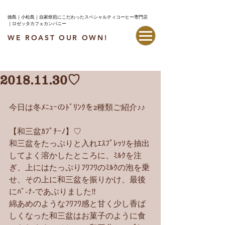
徳島｜小松島｜自家焙煎にこだわったスペシャルティコーヒー専門店
｜ロゼッタカフェカンパニー
WE ROAST OUR OWN!
最新情報はこちら
2018.11.30♡
今日は冬ﾒﾆｭｰのﾄﾞﾘﾝｸを2種類ご紹介♪♪
【和三盆ｶﾌﾟﾁｰﾉ】♡
和三盆をたっぷりと入れｴｽﾌﾟﾚｯｿを抽出
してよく溶かしたところに、ﾐﾙｸを注
ぎ、上にはたっぷりﾌﾜﾌﾜのﾐﾙｸの泡を乗
せ、その上に和三盆を振りかけ、最後
にﾊﾞ-ﾅ-であぶりました‼︎
綿あめのようなﾌﾜﾌﾜ感と甘く少し香ば
しくなった和三盆はお菓子のように食