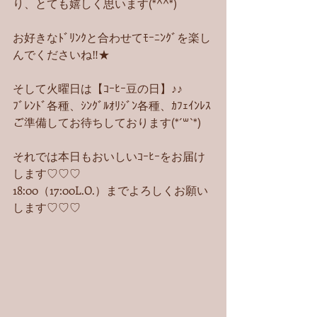
り、とても嬉しく思います(*^^*)
お好きなﾄﾞﾘﾝｸと合わせてﾓｰﾆﾝｸﾞを楽し
んでくださいね‼︎★
そして火曜日は【ｺｰﾋｰ豆の日】♪♪
ﾌﾞﾚﾝﾄﾞ各種、ｼﾝｸﾞﾙｵﾘｼﾞﾝ各種、ｶﾌｪｲﾝﾚｽ
ご準備してお待ちしております(*´꒳`*)
それでは本日もおいしいｺｰﾋｰをお届け
します♡♡♡
18:00（17:00L.O.）までよろしくお願い
します♡♡♡ 