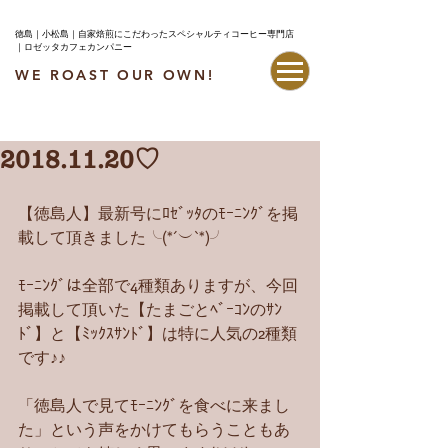
徳島｜小松島｜自家焙煎にこだわったスペシャルティコーヒー専門店
｜ロゼッタカフェカンパニー
WE ROAST OUR OWN!
最新情報はこちら
2018.11.20♡
【徳島人】最新号にﾛｾﾞｯﾀのﾓｰﾆﾝｸﾞを掲
載して頂きました╰(*´︶`*)╯
ﾓｰﾆﾝｸﾞは全部で4種類ありますが、今回
掲載して頂いた【たまごとﾍﾞｰｺﾝのｻﾝ
ﾄﾞ】と【ﾐｯｸｽｻﾝﾄﾞ】は特に人気の2種類
です♪♪
「徳島人で見てﾓｰﾆﾝｸﾞを食べに来まし
た」という声をかけてもらうこともあ