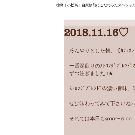
徳島｜小松島｜自家焙煎にこだわったスペシャ
2018.11.16♡
冷んやりとした朝、【ｶﾌｪｵ
一番深煎りのｽﾄﾛﾝｸﾞﾌﾞﾚ
ずつ注ぎました‼︎★
ｽﾄﾛﾝｸﾞﾌﾞﾚﾝﾄﾞの濃い旨味
ぜひ味わってみて下さいね♪
それでは本日も9:00〜17:0