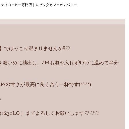
ルティコーヒー専門店｜ロゼッタカフェカンパニー
ﾚ】でほっこり温まりませんか⁇♡
ﾝﾄﾞを濃いめに抽出し、ﾐﾙｸも泡を入れずｻﾗｻﾗに温めて半分
、ﾐﾙｸの甘さが最高に良く合う一杯です(*^^*)
♪
0（16:30L.O.）までよろしくお願いします♡♡♡ 