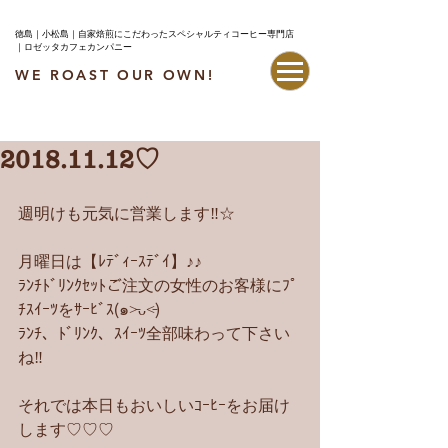
徳島｜小松島｜自家焙煎にこだわったスペシャルティコーヒー専門店
｜ロゼッタカフェカンパニー
WE ROAST OUR OWN!
最新情報はこちら
2018.11.12♡
週明けも元気に営業します‼︎☆
月曜日は【ﾚﾃﾞｨｰｽﾃﾞｲ】♪♪
ﾗﾝﾁﾄﾞﾘﾝｸｾｯﾄご注文の女性のお客様にﾌﾟ
ﾁｽｲｰﾂをｻｰﾋﾞｽ(๑˃̵ᴗ˂̵)
ﾗﾝﾁ、ﾄﾞﾘﾝｸ、ｽｲｰﾂ全部味わって下さい
ね‼︎
それでは本日もおいしいｺｰﾋｰをお届け
します♡♡♡