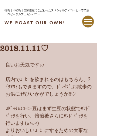
徳島｜小松島｜自家焙煎にこだわったスペシャルティコーヒー専門店
｜ロゼッタカフェカンパニー
WE ROAST OUR OWN!
最新情報はこちら
2018.11.11♡
良いお天気です♪♪
店内でｺｰﾋｰを飲まれるのはもちろん、ﾃ
ｲｸｱｳﾄもできますので、ﾄﾞﾗｲﾌﾞ,お散歩の
お供にぜひいかがでしょうか⁇♡
ﾛｾﾞｯﾀのｺｰﾋｰ豆はまず生豆の状態でﾊﾝﾄﾞ
ﾋﾟｯｸを行い、焙煎後さらにﾊﾝﾄﾞﾋﾟｯｸを
行います(๑˃̵ᴗ˂̵)
よりおいしいｺｰﾋｰにするための大事な