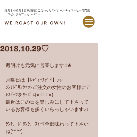
徳島｜小松島｜自家焙煎にこだわったスペシャルティコーヒー専門店
｜ロゼッタカフェカンパニー
WE ROAST OUR OWN!
最新情報はこちら
2018.10.29♡
週明けも元気に営業します‼︎★
月曜日は【ﾚﾃﾞｨｰｽﾃﾞｲ】♪♪
ﾗﾝﾁﾄﾞﾘﾝｸｾｯﾄご注文の女性のお客様にﾌﾟ
ﾁｽｲｰﾂをｻｰﾋﾞｽ(๑･̑◡･̑๑)
最近はこの日を楽しみにして下さって
いるお客様も多くいらっしゃいます♪♪
ﾗﾝﾁ、ﾄﾞﾘﾝｸ、ｽｲｰﾂ全部味わって下さい
ね(*^^*)