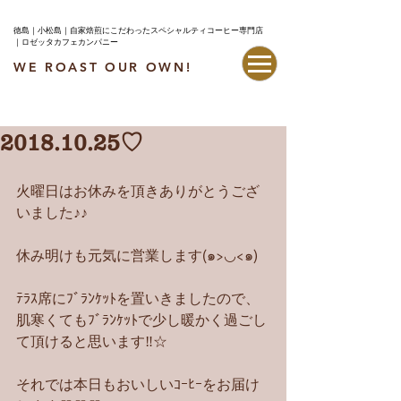
徳島｜小松島｜自家焙煎にこだわったスペシャルティコーヒー専門店
｜ロゼッタカフェカンパニー
WE ROAST OUR OWN!
最新情報はこちら
2018.10.25♡
火曜日はお休みを頂きありがとうござ
いました♪♪
休み明けも元気に営業します(๑>◡<๑)
ﾃﾗｽ席にﾌﾞﾗﾝｹｯﾄを置いきましたので、
肌寒くてもﾌﾞﾗﾝｹｯﾄで少し暖かく過ごし
て頂けると思います‼︎☆
それでは本日もおいしいｺｰﾋｰをお届け