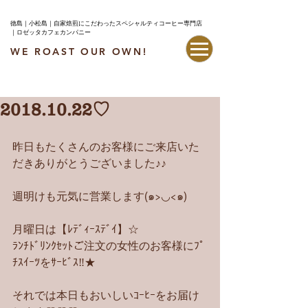
徳島｜小松島｜自家焙煎にこだわったスペシャルティコーヒー専門店
｜ロゼッタカフェカンパニー
WE ROAST OUR OWN!
最新情報はこちら
2018.10.22♡
昨日もたくさんのお客様にご来店いた
だきありがとうございました♪♪
週明けも元気に営業します(๑>◡<๑)
月曜日は【ﾚﾃﾞｨｰｽﾃﾞｲ】☆
ﾗﾝﾁﾄﾞﾘﾝｸｾｯﾄご注文の女性のお客様にﾌﾟ
ﾁｽｲｰﾂをｻｰﾋﾞｽ‼︎★
それでは本日もおいしいｺｰﾋｰをお届け