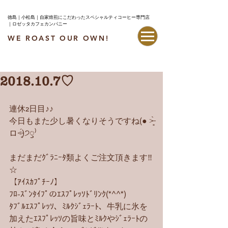
徳島｜小松島｜自家焙煎にこだわったスペシャルティコーヒー専門店
｜ロゼッタカフェカンパニー
WE ROAST OUR OWN!
最新情報はこちら
2018.10.7♡
連休2日目♪♪
今日もまた少し暑くなりそうですね(● ˃̶͈̀
ロ˂̶͈́)੭ꠥ⁾
まだまだｸﾞﾗﾆｰﾀ類よくご注文頂きます‼︎
☆
【ｱｲｽｶﾌﾟﾁｰﾉ】
ﾌﾛ-ｽﾞﾝﾀｲﾌﾟのｴｽﾌﾟﾚｯｿﾄﾞﾘﾝｸ(*^^*)
ﾀﾌﾞﾙｴｽﾌﾟﾚｯｿ、ﾐﾙｸｼﾞｪﾗｰﾄ、牛乳に氷を
加えたｴｽﾌﾟﾚｯｿの旨味とﾐﾙｸやｼﾞｪﾗｰﾄの