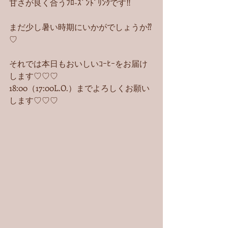
甘さが良く合うﾌﾛ-ｽﾞﾝﾄﾞﾘﾝｸです‼︎
まだ少し暑い時期にいかがでしょうか⁇
♡
それでは本日もおいしいｺｰﾋｰをお届け
します♡♡♡
18:00（17:00L.O.）までよろしくお願い
します♡♡♡ 