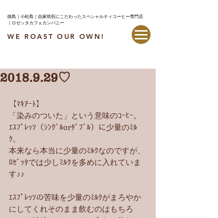
徳島｜小松島｜自家焙煎にこだわったスペシャルティコーヒー専門店
｜ロゼッタカフェカンパニー
WE ROAST OUR OWN!
最新情報はこちら
2018.9.29♡
【ﾏｷｱｰﾄ】
「染みのついた」という意味のｺｰﾋｰ。
ｴｽﾌﾟﾚｯｿ（ｼﾝｸﾞﾙorﾀﾞﾌﾞﾙ）に少量のﾐﾙ
ｸ。
本来なら本当に少量のﾐﾙｸなのですが、
ﾛｾﾞｯﾀでは少しﾐﾙｸを多めに入れていま
す♪♪
ｴｽﾌﾟﾚｯｿの苦味を少量のﾐﾙｸがまろやか
にしてくれそのまま飲むのはもちろ