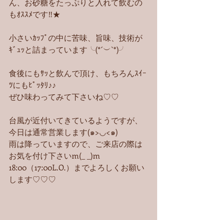
ん、お砂糖をたっぷりと入れて飲むの
もｵｽｽﾒです‼︎★
小さいｶｯﾌﾟの中に苦味、旨味、技術が
ｷﾞｭｯと詰まっています╰(*´︶`*)╯
食後にもｻｯと飲んで頂け、もちろんｽｲｰ
ﾂにもﾋﾟｯﾀﾘ♪♪
ぜひ味わってみて下さいね♡♡
台風が近付いてきているようですが、
今日は通常営業します(๑>◡<๑)
雨は降っていますので、ご来店の際は
お気を付け下さいm(_ _)m
18:00（17:00L.O.）までよろしくお願い
します♡♡♡ 