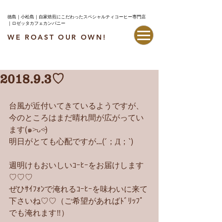
徳島｜小松島｜自家焙煎にこだわったスペシャルティコーヒー専門店
｜ロゼッタカフェカンパニー
WE ROAST OUR OWN!
最新情報はこちら
2018.9.3♡
台風が近付いてきているようですが、
今のところはまだ晴れ間が広がってい
ます(๑˃̵ᴗ˂̵)
明日がとても心配ですが…(´；Д；`)
週明けもおいしいｺｰﾋｰをお届けします
♡♡♡
ぜひｻｲﾌｫﾝで淹れるｺｰﾋｰを味わいに来て
下さいね♡♡（ご希望があればﾄﾞﾘｯﾌﾟ
でも淹れます‼︎）