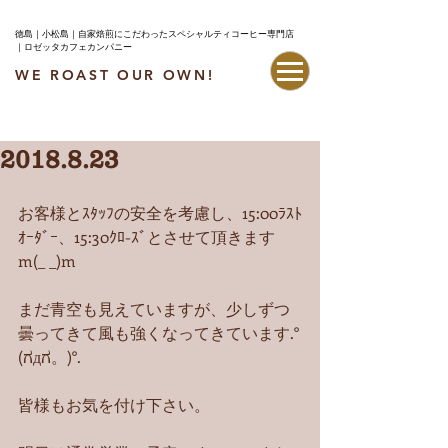
徳島｜小松島｜自家焙煎にこだわったスペシャルティコーヒー専門店
｜ロゼッタカフェカンパニー
WE ROAST OUR OWN!
最新情報はこちら
2018.8.23
お客様とｽﾀｯﾌの安全を考慮し、15:00ﾗｽﾄ
ｵｰﾀﾞｰ、15:30ｸﾛ-ｽﾞとさせて頂きます
m(_ _)m
まだ青空も見えていますが、少しずつ
曇ってきて風も強くなってきています.°
(ಗдಗ。)°.
皆様もお気を付け下さい。