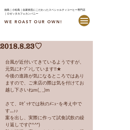
徳島｜小松島｜自家焙煎にこだわったスペシャルティコーヒー専門店
｜ロゼッタカフェカンパニー
WE ROAST OUR OWN!
最新情報はこちら
2018.8.23♡
台風が近付いてきているようですが、
元気にｵｰﾌﾟﾝしています‼︎★
今後の進路が気になるところではあり
ますので、ご来店の際は気を付けてお
越し下さいねm(_ _)m
さて、ﾛｾﾞｯﾀでは秋のﾒﾆｭｰを考え中で
す…♪♪
案を出し、実際に作って試食試飲の繰
り返しです(*^^*)