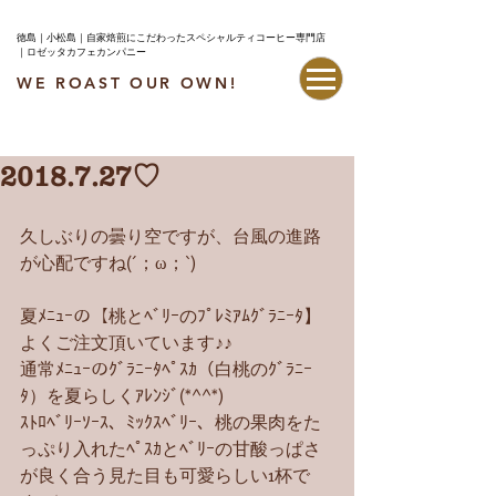
徳島｜小松島｜自家焙煎にこだわったスペシャルティコーヒー専門店
｜ロゼッタカフェカンパニー
WE ROAST OUR OWN!
最新情報はこちら
2018.7.27♡
久しぶりの曇り空ですが、台風の進路
が心配ですね(´；ω；`)
夏ﾒﾆｭｰの【桃とﾍﾞﾘｰのﾌﾟﾚﾐｱﾑｸﾞﾗﾆｰﾀ】
よくご注文頂いています♪♪
通常ﾒﾆｭｰのｸﾞﾗﾆｰﾀﾍﾟｽｶ（白桃のｸﾞﾗﾆｰ
ﾀ）を夏らしくｱﾚﾝｼﾞ(*^^*)
ｽﾄﾛﾍﾞﾘｰｿｰｽ、ﾐｯｸｽﾍﾞﾘｰ、桃の果肉をた
っぷり入れたﾍﾟｽｶとﾍﾞﾘｰの甘酸っぱさ
が良く合う見た目も可愛らしい1杯で