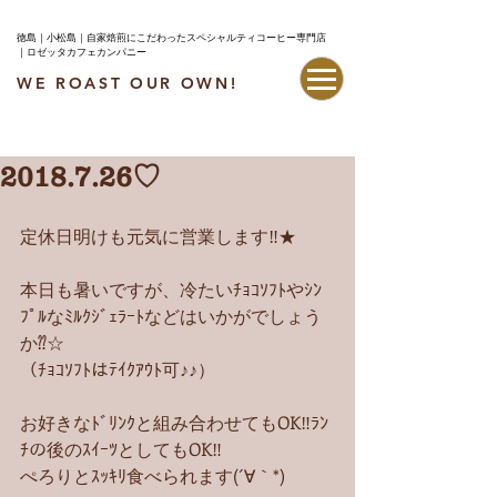
徳島｜小松島｜自家焙煎にこだわったスペシャルティコーヒー専門店
｜ロゼッタカフェカンパニー
WE ROAST OUR OWN!
最新情報はこちら
2018.7.26♡
定休日明けも元気に営業します‼︎★
本日も暑いですが、冷たいﾁｮｺｿﾌﾄやｼﾝ
ﾌﾟﾙなﾐﾙｸｼﾞｪﾗｰﾄなどはいかがでしょう
か⁇☆
（ﾁｮｺｿﾌﾄはﾃｲｸｱｳﾄ可♪♪）
お好きなﾄﾞﾘﾝｸと組み合わせてもOK‼︎ﾗﾝ
ﾁの後のｽｲｰﾂとしてもOK‼︎
ぺろりとｽｯｷﾘ食べられます(´∀｀*)