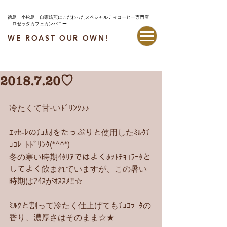
徳島｜小松島｜自家焙煎にこだわったスペシャルティコーヒー専門店
｜ロゼッタカフェカンパニー
WE ROAST OUR OWN!
最新情報はこちら
2018.7.20♡
冷たくて甘-いﾄﾞﾘﾝｸ♪♪
ｴｯｾ-ﾚのﾁｮｶｵをたっぷりと使用したﾐﾙｸﾁ
ｮｺﾚｰﾄﾄﾞﾘﾝｸ(*^^*)
冬の寒い時期ｲﾀﾘｱではよくﾎｯﾄﾁｮｺﾗｰﾀと
してよく飲まれていますが、この暑い
時期はｱｲｽがｵｽｽﾒ‼︎☆
ﾐﾙｸと割って冷たく仕上げてもﾁｮｺﾗｰﾀの
香り、濃厚さはそのまま☆★