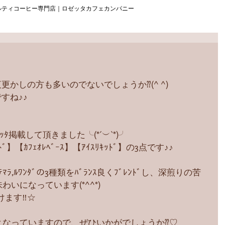
ルティコーヒー専門店｜ロゼッタカフェカンパニー
かしの方も多いのでないでしょうか⁇(^ ^)
すね♪♪
ｯﾀ掲載して頂きました╰(*´︶`*)╯
】【ｶﾌｪｵﾚﾍﾞｰｽ】【ｱｲｽﾘｷｯﾄﾞ】の3点です♪♪
ｸﾞｧﾃﾏﾗ,ﾙﾜﾝﾀﾞの3種類をﾊﾞﾗﾝｽ良くﾌﾞﾚﾝﾄﾞし、深煎りの苦
わいになっています(*^^*)
けます‼︎☆
品となっていますので、ぜひいかがでしょうか⁇♡