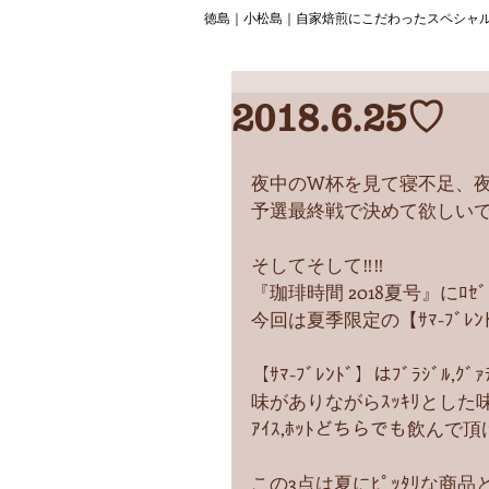
徳島｜小松島｜自家焙煎にこだわったスペシャ
2018.6.25♡
夜中のW杯を見て寝不足、夜更
予選最終戦で決めて欲しいで
そしてそして‼︎‼︎
『珈琲時間 2018夏号』にﾛｾﾞ
今回は夏季限定の【ｻﾏ-ﾌﾞﾚﾝﾄﾞ
【ｻﾏ-ﾌﾞﾚﾝﾄﾞ】はﾌﾞﾗｼﾞﾙ,
味がありながらｽｯｷﾘとした味
ｱｲｽ,ﾎｯﾄどちらでも飲んで頂
この3点は夏にﾋﾟｯﾀﾘな商