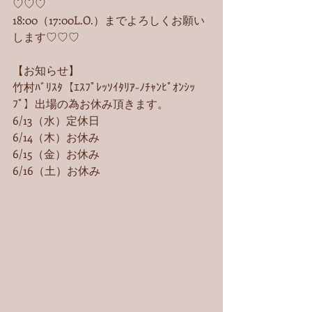
♡♡♡
18:00（17:00L.O.）までよろしくお願い
します♡♡♡
【お知らせ】
竹村ﾊﾞﾘｽﾀ【ｴｽﾌﾟﾚｯｿｲﾀﾘｱ-ﾉﾁｬﾝﾋﾟｵﾝｼｯ
ﾌﾟ】出場の為お休み頂きます。
6/13（水）定休日
6/14（木）お休み
6/15（金）お休み
6/16（土）お休み 