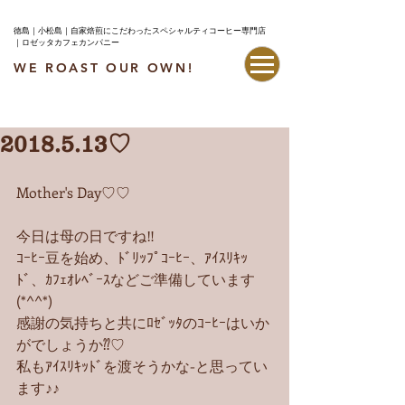
徳島｜小松島｜自家焙煎にこだわったスペシャルティコーヒー専門店
｜ロゼッタカフェカンパニー
WE ROAST OUR OWN!
最新情報はこちら
2018.5.13♡
Mother's Day♡♡
今日は母の日ですね‼︎
ｺｰﾋｰ豆を始め、ﾄﾞﾘｯﾌﾟｺｰﾋｰ、ｱｲｽﾘｷｯ
ﾄﾞ、ｶﾌｪｵﾚﾍﾞｰｽなどご準備しています
(*^^*)
感謝の気持ちと共にﾛｾﾞｯﾀのｺｰﾋｰはいか
がでしょうか⁇♡
私もｱｲｽﾘｷｯﾄﾞを渡そうかな-と思ってい
ます♪♪