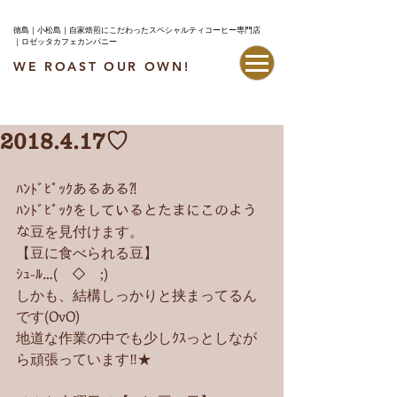
徳島｜小松島｜自家焙煎にこだわったスペシャルティコーヒー専門店
｜ロゼッタカフェカンパニー
WE ROAST OUR OWN!
最新情報はこちら
2018.4.17♡
ﾊﾝﾄﾞﾋﾟｯｸあるある⁈
ﾊﾝﾄﾞﾋﾟｯｸをしているとたまにこのよう
な豆を見付けます。
【豆に食べられる豆】
ｼｭ-ﾙ…(￣◇￣;)
しかも、結構しっかりと挟まってるん
です(OvO)
地道な作業の中でも少しｸｽっとしなが
ら頑張っています‼︎★