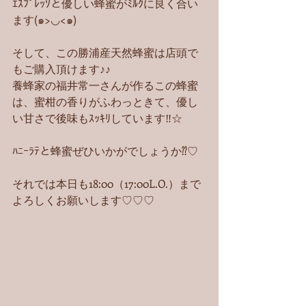
ｴｽﾌﾟﾚｯｿと優しい蜂蜜がﾐﾙｸに良く合い
ます(๑>◡<๑)
そして、この勝浦産天然蜂蜜は店頭で
もご購入頂けます♪♪
養蜂家の福井常一さんが作るこの蜂蜜
は、蜜柑の香りがふわっときて、優し
い甘さで後味もｽｯｷﾘしています‼︎☆
ﾊﾆｰﾗﾃと蜂蜜ぜひいかがでしょうか⁇♡
それでは本日も18:00（17:00L.O.）まで
よろしくお願いします♡♡♡ 