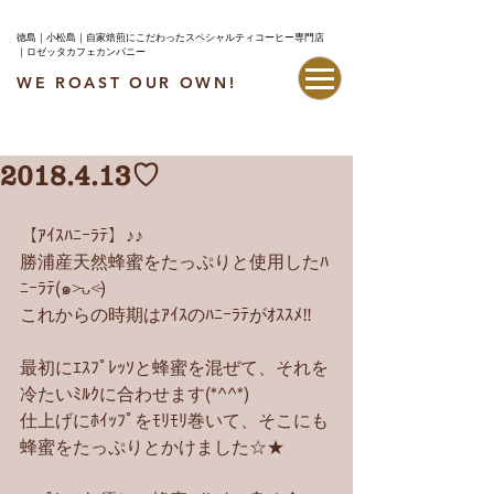
徳島｜小松島｜自家焙煎にこだわったスペシャルティコーヒー専門店
｜ロゼッタカフェカンパニー
WE ROAST OUR OWN!
最新情報はこちら
2018.4.13♡
【ｱｲｽﾊﾆｰﾗﾃ】♪♪
勝浦産天然蜂蜜をたっぷりと使用したﾊ
ﾆｰﾗﾃ(๑˃̵ᴗ˂̵)
これからの時期はｱｲｽのﾊﾆｰﾗﾃがｵｽｽﾒ‼︎
最初にｴｽﾌﾟﾚｯｿと蜂蜜を混ぜて、それを
冷たいﾐﾙｸに合わせます(*^^*)
仕上げにﾎｲｯﾌﾟをﾓﾘﾓﾘ巻いて、そこにも
蜂蜜をたっぷりとかけました☆★