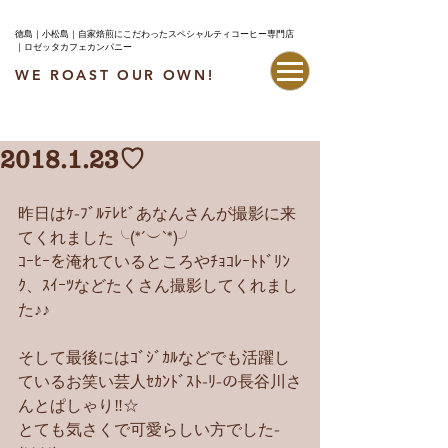
徳島｜小松島｜自家焙煎にこだわったスペシャルティコーヒー専門店
｜ロゼッタカフェカンパニー
WE ROAST OUR OWN!
最新情報はこちら
2018.1.23♡
昨日はｹ-ﾌﾞﾙﾃﾚﾋﾞあなんさんが撮影に来
てくれました╰(*´︶`*)╯
ｺｰﾋｰを淹れているところやﾁｮｺﾚｰﾄﾄﾞﾘﾝ
ｸ、ｽｲｰﾂなどたくさん撮影してくれまし
た♪♪
そして最後にはｺﾞｼﾞｶﾙなどでも活躍し
ているお笑い芸人ｾｶﾝﾄﾞｽﾄ-ﾘ-の長谷川さ
んとぱしゃり‼︎☆
とても気さくで可愛らしい方でした-