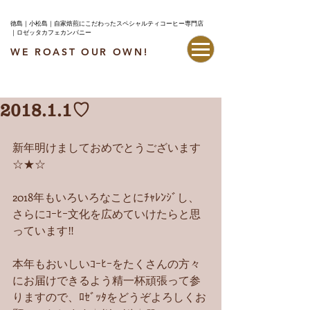
徳島｜小松島｜自家焙煎にこだわったスペシャルティコーヒー専門店
｜ロゼッタカフェカンパニー
WE ROAST OUR OWN!
最新情報はこちら
2018.1.1♡
新年明けましておめでとうございます
☆★☆
2018年もいろいろなことにﾁｬﾚﾝｼﾞし、
さらにｺｰﾋｰ文化を広めていけたらと思
っています‼︎
本年もおいしいｺｰﾋｰをたくさんの方々
にお届けできるよう精一杯頑張って参
りますので、ﾛｾﾞｯﾀをどうぞよろしくお