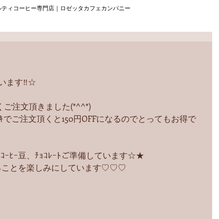
ルティコーヒー専門店｜ロゼッタカフェカンパニー
います‼︎☆
くご注文頂きました(*^^*)
ｰｷでご注文頂くと150円OFFになるのでとってもお得で
ﾂ、ｺｰﾋｰ豆、ﾁｮｺﾚｰﾄご準備しています☆★
ことを楽しみにしています♡♡♡ 