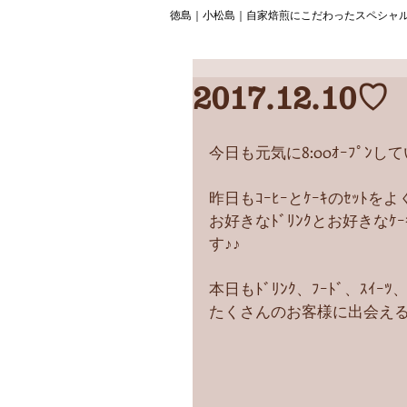
徳島｜小松島｜自家焙煎にこだわったスペシャ
2017.12.10♡
今日も元気に8:00ｵｰﾌﾟﾝして
昨日もｺｰﾋｰとｹｰｷのｾｯﾄをよ
お好きなﾄﾞﾘﾝｸとお好きなｹ
す♪♪
本日もﾄﾞﾘﾝｸ、ﾌｰﾄﾞ、ｽｲｰ
たくさんのお客様に出会える