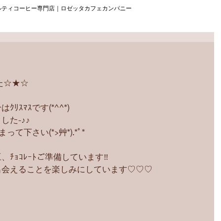
ルティコーヒー専門店｜ロゼッタカフェカンパニー
した☆★☆
ｽﾏｽです(*^^*)
た-♪♪
て下さい(*>艸*).*ﾟ*
ﾋｰ豆、ﾁｮｺﾚｰﾄご準備しています‼︎
会えることを楽しみにしています♡♡♡ 