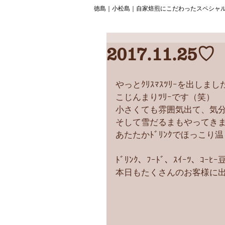
徳島｜小松島｜自家焙煎にこだわったスペシャ
2017.11.25♡
やっとｸﾘｽﾏｽﾂﾘｰを出しま
こじんまりﾂﾘｰです（笑） 
小さくても雰囲気出て、気分はｸﾘ
そして雪だるまもやってきまし
あたたかﾄﾞﾘﾝｸでほっこり温まっ
ﾄﾞﾘﾝｸ、ﾌｰﾄﾞ、ｽｲｰﾂ、ｺｰ
本日もたくさんのお客様に出