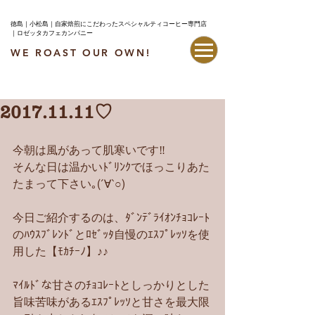
徳島｜小松島｜自家焙煎にこだわったスペシャルティコーヒー専門店
｜ロゼッタカフェカンパニー
WE ROAST OUR OWN!
最新情報はこちら
2017.11.11♡
今朝は風があって肌寒いです‼︎
そんな日は温かいﾄﾞﾘﾝｸでほっこりあた
たまって下さい｡(´∀`○)
今日ご紹介するのは、ﾀﾞﾝﾃﾞﾗｲｵﾝﾁｮｺﾚｰﾄ
のﾊｳｽﾌﾞﾚﾝﾄﾞとﾛｾﾞｯﾀ自慢のｴｽﾌﾟﾚｯｿを使
用した【ﾓｶﾁｰﾉ】♪♪
ﾏｲﾙﾄﾞな甘さのﾁｮｺﾚｰﾄとしっかりとした
旨味苦味があるｴｽﾌﾟﾚｯｿと甘さを最大限