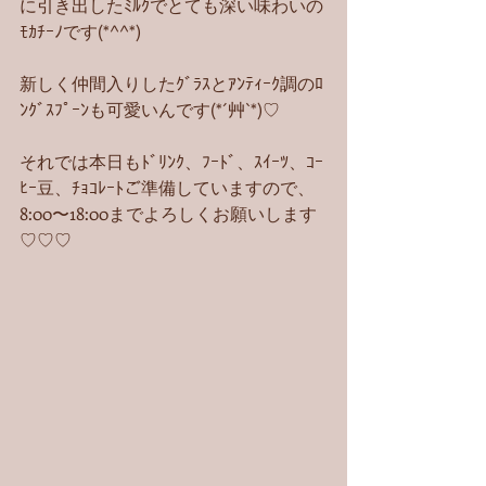
に引き出したﾐﾙｸでとても深い味わいの
ﾓｶﾁｰﾉです(*^^*)
新しく仲間入りしたｸﾞﾗｽとｱﾝﾃｨｰｸ調のﾛ
ﾝｸﾞｽﾌﾟｰﾝも可愛いんです(*´艸`*)♡
それでは本日もﾄﾞﾘﾝｸ、ﾌｰﾄﾞ、ｽｲｰﾂ、ｺｰ
ﾋｰ豆、ﾁｮｺﾚｰﾄご準備していますので、
8:00〜18:00までよろしくお願いします
♡♡♡ 