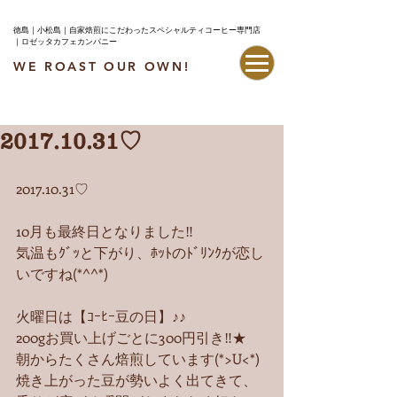
徳島｜小松島｜自家焙煎にこだわったスペシャルティコーヒー専門店
｜ロゼッタカフェカンパニー
WE ROAST OUR OWN!
最新情報はこちら
2017.10.31♡
2017.10.31♡
10月も最終日となりました‼︎
気温もｸﾞｯと下がり、ﾎｯﾄのﾄﾞﾘﾝｸが恋し
いですね(*^^*)
火曜日は【ｺｰﾋｰ豆の日】♪♪
200gお買い上げごとに300円引き‼︎★
朝からたくさん焙煎しています(*>U<*)
焼き上がった豆が勢いよく出てきて、