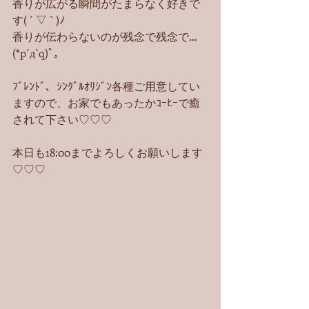
香りが広がる瞬間がたまらなく好きで
す( ´ ▽ ` )ﾉ
香りが伝わらないのが残念で残念で…
(*p´д`q)ﾟ｡
ﾌﾞﾚﾝﾄﾞ、ｼﾝｸﾞﾙｵﾘｼﾞﾝ各種ご用意してい
ますので、お家でもあったかｺｰﾋｰで癒
されて下さい♡♡♡
本日も18:00までよろしくお願いします
♡♡♡ 