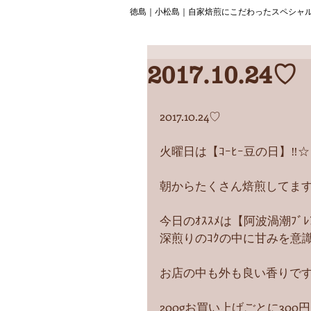
徳島｜小松島｜自家焙煎にこだわったスペシャ
2017.10.24♡
2017.10.24♡
火曜日は【ｺｰﾋｰ豆の日】‼︎☆
朝からたくさん焙煎してます(*
今日のｵｽｽﾒは【阿波渦潮ﾌﾞﾚﾝ
深煎りのｺｸの中に甘みを意
お店の中も外も良い香りです
200gお買い上げごとに300