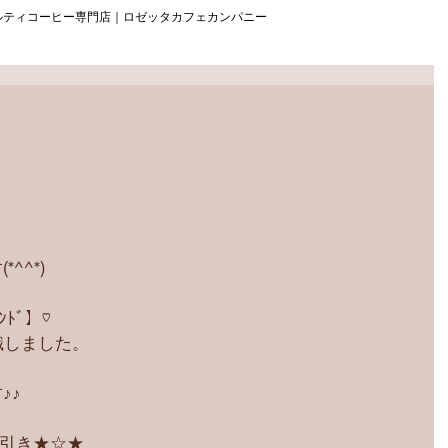
ルティコーヒー専門店｜ロゼッタカフェカンパニー
^^*)
ﾄﾞ】♡
識しました。
♪♪
円引き★☆★