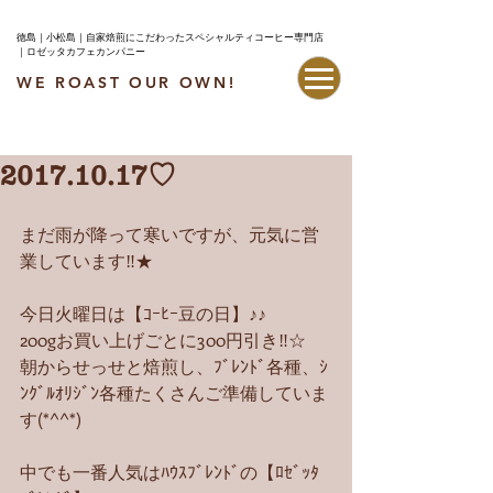
徳島｜小松島｜自家焙煎にこだわったスペシャルティコーヒー専門店
｜ロゼッタカフェカンパニー
WE ROAST OUR OWN!
最新情報はこちら
2017.10.17♡
まだ雨が降って寒いですが、元気に営
業しています‼︎★
今日火曜日は【ｺｰﾋｰ豆の日】♪♪
200gお買い上げごとに300円引き‼︎☆
朝からせっせと焙煎し、ﾌﾞﾚﾝﾄﾞ各種、ｼ
ﾝｸﾞﾙｵﾘｼﾞﾝ各種たくさんご準備していま
す(*^^*)
中でも一番人気はﾊｳｽﾌﾞﾚﾝﾄﾞの【ﾛｾﾞｯﾀ