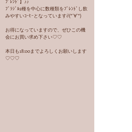
ﾌﾞﾚﾝﾄﾞ】♪♪
ﾌﾞﾗｼﾞﾙ2種を中心に数種類をﾌﾞﾚﾝﾄﾞし飲
みやすいｺｰﾋｰとなっています∂(*´∀`*)
お得になっていますので、ぜひこの機
会にお買い求め下さい♡♡
本日も18:00までよろしくお願いします
♡♡♡